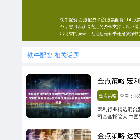
铁牛配资|炒股配资平台|股票配资114
台，您可以获得充足的资金支持，以小博
出明智的决策。无论您是新手还是资深投
铁牛配资 相关话题
金点策略
查看：
18
宏利行业精选混合
司基金托管人:中
2004年4....