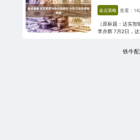
金点策略
查看：
14
（原标题：达实智能
李亦辉 7月2日，达
铁牛配