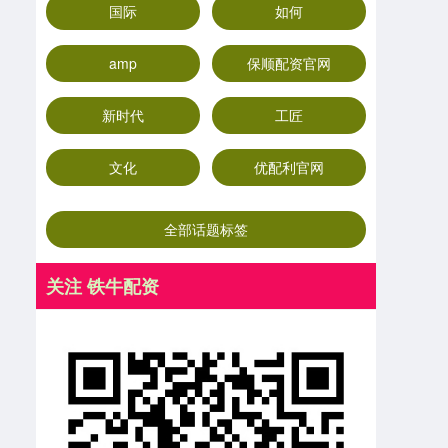
国际
如何
amp
保顺配资官网
新时代
工匠
文化
优配利官网
全部话题标签
关注 铁牛配资