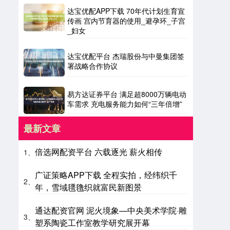
达宝优配APP下载 70年代计划生育宣
传画 宫内节育器的使用_避孕环_子宫
_妇女
达宝优配平台 杰瑞股份与中曼集团签
署战略合作协议
易方达证券平台 满足超8000万辆电动
车需求 充电服务能力如何“三年倍增”
最新文章
倍选网配资平台 六载逐光 薪火相传
1、
广证策略APP下载 全程实拍，经纬织千
2、
年，雪域氆氇织就富民新图景
通达配资官网 泥火境象—中央美术学院·雕
3、
塑系陶瓷工作室教学研究展开幕