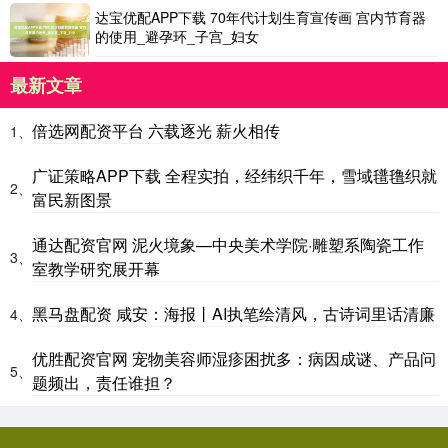
达宝优配APP下载 70年代计划生育宣传画 宫内节育器
的使用_避孕环_子宫_妇女
最新文章
倍选网配资平台 六载逐光 薪火相传
1、
广证策略APP下载 全程实拍，经纬织千年，雪域氆氇织就
2、
富民新图景
通达配资官网 泥火境象—中央美术学院·雕塑系陶瓷工作
3、
室教学研究展开幕
黑马盘配资 咸安：海报丨AI执笔绘清风，古诗词里话清廉
4、
优胜配资官网 宠物美容师湿疹困扰多：病因成谜、产品问
5、
题频出，责任谁担？