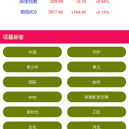
国债指数
229.69
+0.10
+0.04%
期指IC0
7877.80
+164.40
+2.13%
话题标签
中国
守护
青少年
事儿
国际
如何
amp
保顺配资官网
新时代
工匠
文化
河北