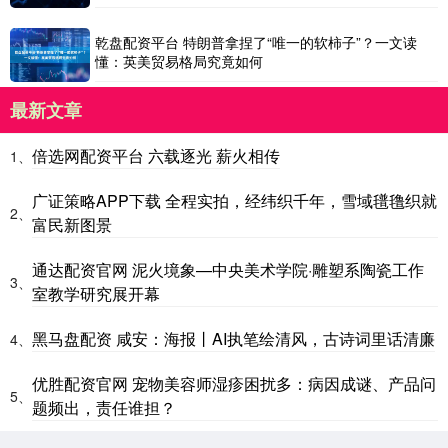
乾盘配资平台 特朗普拿捏了“唯一的软柿子”？一文读
懂：英美贸易格局究竟如何
最新文章
倍选网配资平台 六载逐光 薪火相传
1、
广证策略APP下载 全程实拍，经纬织千年，雪域氆氇织就
2、
富民新图景
通达配资官网 泥火境象—中央美术学院·雕塑系陶瓷工作
3、
室教学研究展开幕
黑马盘配资 咸安：海报丨AI执笔绘清风，古诗词里话清廉
4、
优胜配资官网 宠物美容师湿疹困扰多：病因成谜、产品问
5、
题频出，责任谁担？