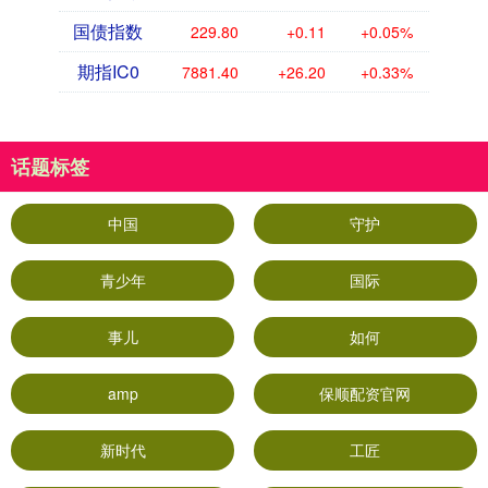
国债指数
229.80
+0.11
+0.05%
期指IC0
7881.40
+26.20
+0.33%
话题标签
中国
守护
青少年
国际
事儿
如何
amp
保顺配资官网
新时代
工匠