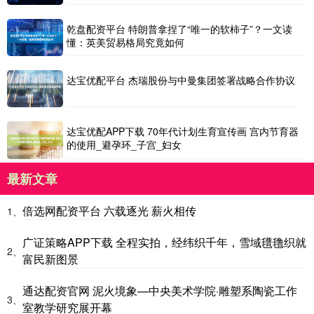
乾盘配资平台 特朗普拿捏了“唯一的软柿子”？一文读
懂：英美贸易格局究竟如何
达宝优配平台 杰瑞股份与中曼集团签署战略合作协议
达宝优配APP下载 70年代计划生育宣传画 宫内节育器
的使用_避孕环_子宫_妇女
最新文章
倍选网配资平台 六载逐光 薪火相传
1、
广证策略APP下载 全程实拍，经纬织千年，雪域氆氇织就
2、
富民新图景
通达配资官网 泥火境象—中央美术学院·雕塑系陶瓷工作
3、
室教学研究展开幕