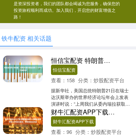
是资深投资者，我们的团队都会竭诚为您服务，确保您的
投资旅程顺利而成功。加入我们，开启您的财富增值之
路！
铁牛配资 相关话题
恒信宝配资 特朗普：美国从委内瑞拉获取了5000万桶原油
恒信宝配资
查看：
158
分类：
炒股配资平台
据新华社，美国总统特朗普21日在瑞士
达沃斯举办的世界经济论坛年会上发表
演讲时说：“上周我们从委内瑞拉获取了
5000万桶原油。” 举报 相关阅读 中国-委
财牛汇配资APP下载 美国商会就H-1B签证费用增至10万美元提诉：将损害美企利益
内瑞拉经....
财牛汇配资APP下载
查看：
96
分类：
炒股配资平台