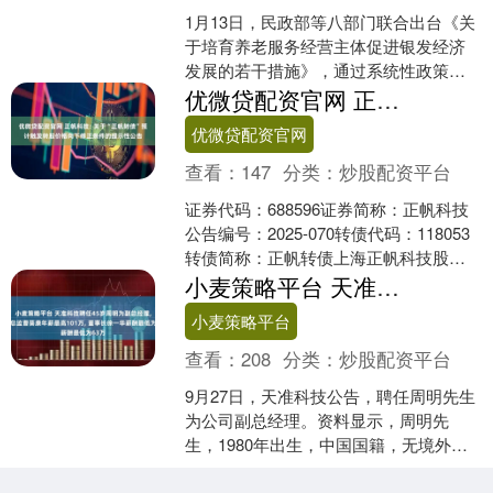
1月13日，民政部等八部门联合出台《关
于培育养老服务经营主体促进银发经济
发展的若干措施》，通过系统性政策引
导，培育壮大一批具有创新活力的经营
优微贷配资官网 正帆科技: 关于“正帆转债”预计触发转股价格向下修正条件的提示性公告
主体，从而推进养老服....
优微贷配资官网
查看：
147
分类：
炒股配资平台
证券代码：688596证券简称：正帆科技
公告编号：2025-070转债代码：118053
转债简称：正帆转债上海正帆科技股份
有限公司关于“正帆转债”预计触发转股
小麦策略平台 天准科技聘任45岁周明为副总经理, 技术总监曹葵康年薪最高101万, 董事长徐一华薪酬最低为63万
价....
小麦策略平台
查看：
208
分类：
炒股配资平台
9月27日，天准科技公告，聘任周明先生
为公司副总经理。资料显示，周明先
生，1980年出生，中国国籍，无境外永
久居留权。2014年12月加入公司，历任
苏州天准科技....