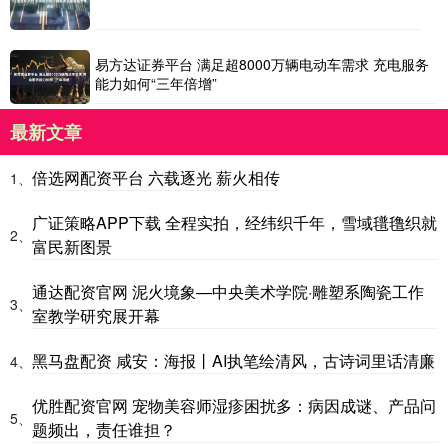
易方达证券平台 满足超8000万辆电动车需求 充电服务
能力如何“三年倍增”
最新文章
倍选网配资平台 六载逐光 薪火相传
1、
广证策略APP下载 全程实拍，经纬织千年，雪域氆氇织就
2、
富民新图景
通达配资官网 泥火境象—中央美术学院·雕塑系陶瓷工作
3、
室教学研究展开幕
黑马盘配资 咸安：海报丨AI执笔绘清风，古诗词里话清廉
4、
优胜配资官网 宠物美容师湿疹困扰多：病因成谜、产品问
5、
题频出，责任谁担？