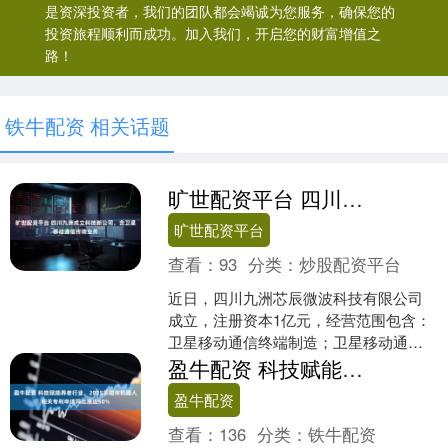
是资深投资者，我们的团队都会竭诚为您服务，确保您的
投资旅程顺利而成功。加入我们，开启您的财富增值之
路！
铁牛配资 相关话题
旷世配资平台 四川九洲成立科技新公司，含卫星移动通信终端业务
旷世配资平台
查看：
93
分类：
炒股配资平台
近日，四川九洲芯辰微波科技有限公司
成立，注册资本1亿元，经营范围包含：
卫星移动通信终端制造；卫星移动通信
终端销售；集成电路芯片及产品制造；
盈牛配资 科技赋能养老行业，2025年陪伴机器人相关专利申请同比涨近50%
集成电路芯片设计及服务....
盈牛配资
查看：
136
分类：
铁牛配资